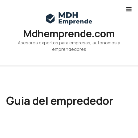
S
a
l
t
Mdhemprende.com
a
r
Asesores expertos para empresas, autonomos y
a
emprendedores
l
c
o
n
t
e
Guia del emprededor
n
i
d
o