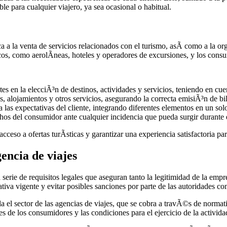
ble para cualquier viajero, ya sea ocasional o habitual.
a la venta de servicios relacionados con el turismo, asÃ­ como a la organ
cos, como aerolÃ­neas, hoteles y operadores de excursiones, y los consu
tes en la elecciÃ³n de destinos, actividades y servicios, teniendo en cue
, alojamientos y otros servicios, asegurando la correcta emisiÃ³n de bi
las expectativas del cliente, integrando diferentes elementos en un sol
os del consumidor ante cualquier incidencia que pueda surgir durante e
cceso a ofertas turÃ­sticas y garantizar una experiencia satisfactoria par
gencia de viajes
erie de requisitos legales que aseguran tanto la legitimidad de la emp
va vigente y evitar posibles sanciones por parte de las autoridades co
gula el sector de las agencias de viajes, que se cobra a travÃ©s de norm
s de los consumidores y las condiciones para el ejercicio de la activida