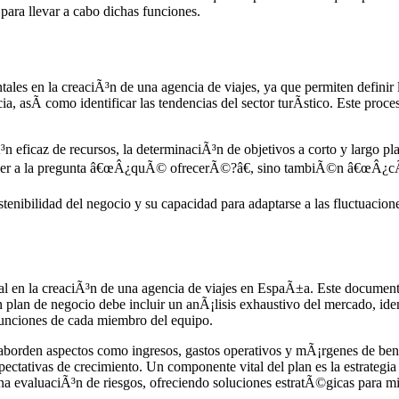
para llevar a cabo dichas funciones.
les en la creaciÃ³n de una agencia de viajes, ya que permiten definir 
ia, asÃ­ como identificar las tendencias del sector turÃ­stico. Este pro
³n eficaz de recursos, la determinaciÃ³n de objetivos a corto y largo p
ponder a la pregunta â€œÂ¿quÃ© ofrecerÃ©?â€, sino tambiÃ©n â€œÂ¿cÃ
ostenibilidad del negocio y su capacidad para adaptarse a las fluctuac
al en la creaciÃ³n de una agencia de viajes en EspaÃ±a. Este documen
Un plan de negocio debe incluir un anÃ¡lisis exhaustivo del mercado, id
s funciones de cada miembro del equipo.
 aborden aspectos como ingresos, gastos operativos y mÃ¡rgenes de ben
pectativas de crecimiento. Un componente vital del plan es la estrategia
 una evaluaciÃ³n de riesgos, ofreciendo soluciones estratÃ©gicas para m