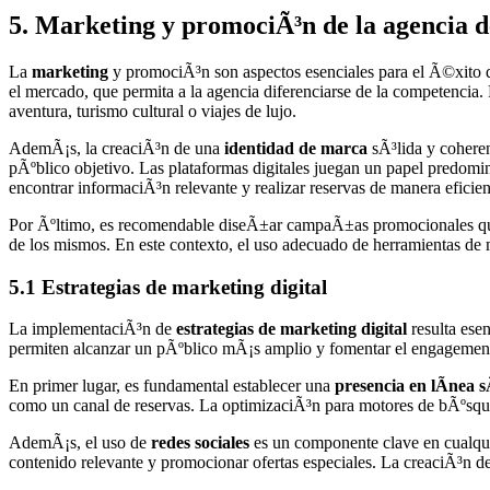
5. Marketing y promociÃ³n de la agencia d
La
marketing
y promociÃ³n son aspectos esenciales para el Ã©xito d
el mercado, que permita a la agencia diferenciarse de la competencia. 
aventura, turismo cultural o viajes de lujo.
AdemÃ¡s, la creaciÃ³n de una
identidad de marca
sÃ³lida y coheren
pÃºblico objetivo. Las plataformas digitales juegan un papel predomina
encontrar informaciÃ³n relevante y realizar reservas de manera eficien
Por Ãºltimo, es recomendable diseÃ±ar campaÃ±as promocionales que of
de los mismos. En este contexto, el uso adecuado de herramientas de m
5.1 Estrategias de marketing digital
La implementaciÃ³n de
estrategias de marketing digital
resulta esen
permiten alcanzar un pÃºblico mÃ¡s amplio y fomentar el engagement 
En primer lugar, es fundamental establecer una
presencia en lÃ­nea s
como un canal de reservas. La optimizaciÃ³n para motores de bÃºsqueda
AdemÃ¡s, el uso de
redes sociales
es un componente clave en cualquie
contenido relevante y promocionar ofertas especiales. La creaciÃ³n de