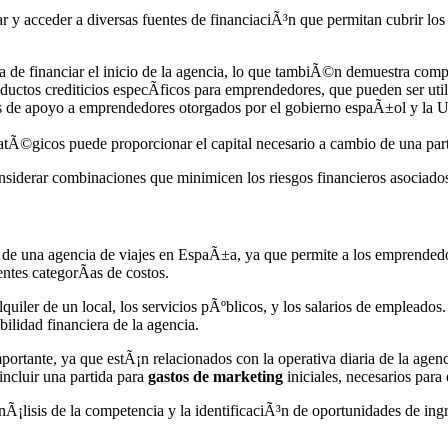
r y acceder a diversas fuentes de financiaciÃ³n que permitan cubrir los co
ta de financiar el inicio de la agencia, lo que tambiÃ©n demuestra comp
uctos crediticios especÃ­ficos para emprendedores, que pueden ser utiliz
 de apoyo a emprendedores otorgados por el gobierno espaÃ±ol y la U
atÃ©gicos puede proporcionar el capital necesario a cambio de una part
nsiderar combinaciones que minimicen los riesgos financieros asociad
 de una agencia de viajes en EspaÃ±a, ya que permite a los emprendedor
ntes categorÃ­as de costos.
alquiler de un local, los servicios pÃºblicos, y los salarios de emplead
bilidad financiera de la agencia.
nte, ya que estÃ¡n relacionados con la operativa diaria de la agenci
incluir una partida para
gastos de marketing
iniciales, necesarios para
¡lisis de la competencia y la identificaciÃ³n de oportunidades de ingr