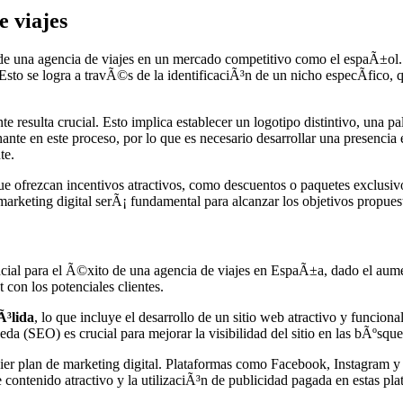
e viajes
e una agencia de viajes en un mercado competitivo como el espaÃ±ol. E
Esto se logra a travÃ©s de la identificaciÃ³n de un nicho especÃ­fico, 
te resulta crucial. Esto implica establecer un logotipo distintivo, una 
nte en este proceso, por lo que es necesario desarrollar una presencia e
te.
rezcan incentivos atractivos, como descuentos o paquetes exclusivos, 
arketing digital serÃ¡ fundamental para alcanzar los objetivos propuest
cial para el Ã©xito de una agencia de viajes en EspaÃ±a, dado el aument
con los potenciales clientes.
Ã³lida
, lo que incluye el desarrollo de un sitio web atractivo y funcio
 (SEO) es crucial para mejorar la visibilidad del sitio en las bÃºsque
r plan de marketing digital. Plataformas como Facebook, Instagram y T
 contenido atractivo y la utilizaciÃ³n de publicidad pagada en estas p