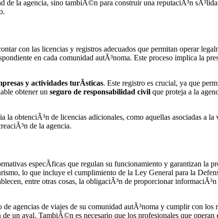
idad de la agencia, sino tambiÃ©n para construir una reputaciÃ³n sÃ³lid
o.
ntar con las licencias y registros adecuados que permitan operar legalm
correspondiente en cada comunidad autÃ³noma. Este proceso implica la p
presas y actividades turÃ­sticas
. Este registro es crucial, ya que perm
dable obtener un
seguro de responsabilidad civil
que proteja a la agen
ia la obtenciÃ³n de licencias adicionales, como aquellas asociadas a la v
creaciÃ³n de la agencia.
mativas especÃ­ficas que regulan su funcionamiento y garantizan la pr
turismo, lo que incluye el cumplimiento de la Ley General para la Defe
ablecen, entre otras cosas, la obligaciÃ³n de proporcionar informaciÃ³n 
o de agencias de viajes de su comunidad autÃ³noma y cumplir con los req
³n de un aval. TambiÃ©n es necesario que los profesionales que operan 