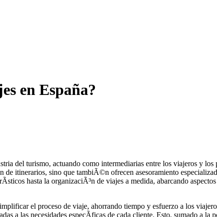
jes en España?
ia del turismo, actuando como intermediarias entre los viajeros y los 
Ã³n de itinerarios, sino que tambiÃ©n ofrecen asesoramiento especializa
rÃ­sticos hasta la organizaciÃ³n de viajes a medida, abarcando aspectos 
simplificar el proceso de viaje, ahorrando tiempo y esfuerzo a los viaje
as a las necesidades especÃ­ficas de cada cliente. Esto, sumado a la po