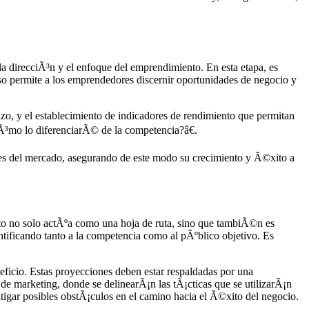
la direcciÃ³n y el enfoque del emprendimiento. En esta etapa, es
ceso permite a los emprendedores discernir oportunidades de negocio y
lazo, y el establecimiento de indicadores de rendimiento que permitan
³mo lo diferenciarÃ© de la competencia?â€.
iones del mercado, asegurando de este modo su crecimiento y Ã©xito a
to no solo actÃºa como una hoja de ruta, sino que tambiÃ©n es
entificando tanto a la competencia como al pÃºblico objetivo. Es
eficio. Estas proyecciones deben estar respaldadas por una
 de marketing, donde se delinearÃ¡n las tÃ¡cticas que se utilizarÃ¡n
itigar posibles obstÃ¡culos en el camino hacia el Ã©xito del negocio.