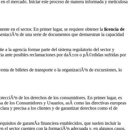
a en el mercado. Iniciar este proceso de manera informada y meticulosa
ente en el sector. En primer lugar, se requiere obtener la
licencia de
resentaciÃ³n de una serie de documentos que demuestran la capacidad
ite a la agencia formar parte del sistema regulatorio del sector y
cia ante posibles reclamaciones por daÃ±os o pÃ©rdidas sufridas por
enta de billetes de transporte o la organizaciÃ³n de excursiones, lo
otecciÃ³n de los derechos de los consumidores. En primer lugar, es
nsa de los Consumidores y Usuarios, asÃ­ como las directivas europeas
clara y precisa a los clientes y de garantizar derechos como el de
uisitos de garantÃ­a financiera establecidos, que suelen incluir la
en el sector cuenten con la formaciÃ³n adecuada y, en algunos casos,