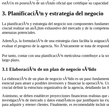
estÃ©n en posesiÃ³n de un tÃ­tulo oficial que certifique su capacidad 
3. PlanificaciÃ³n y estrategia del negocio
La planificaciÃ³n y estrategia del negocio son componentes fundamenta
crucial realizar un anÃ¡lisis exhaustivo del mercado y de la competenc
amenazas potenciales.
AdemÃ¡s, la formulaciÃ³n de una estrategia clara facilita la asignaciÃ
evaluar el progreso de la agencia. No Ãºnicamente se trata de res
Por tanto, contar con una planificaciÃ³n meticulosa contribuye a la s
largo plazo.
3.1 ElaboraciÃ³n de un plan de negocio sÃ³lido
La elaboraciÃ³n de un plan de negocio sÃ³lido es un paso fundament
esencial para atraer a posibles inversores y financiar la operaciÃ³n. 
crucial definir la estructura organizativa de la agencia, detallando la
Asimismo, se deben establecer proyecciones financieras realistas que
investigaciÃ³n de mercado y datos estadÃ­sticos que justifiquen las ex
para adquirir y retener clientes. Finalmente, es recomendable incluir