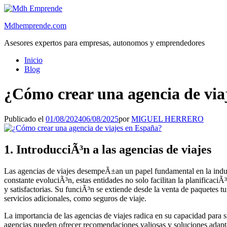
Saltar
al
Mdhemprende.com
contenido
Asesores expertos para empresas, autonomos y emprendedores
Inicio
Blog
¿Cómo crear una agencia de via
Publicado el
01/08/2024
06/08/2025
por
MIGUEL HERRERO
1. IntroducciÃ³n a las agencias de viajes
Las agencias de viajes desempeÃ±an un papel fundamental en la industr
constante evoluciÃ³n, estas entidades no solo facilitan la planificaci
y satisfactorias. Su funciÃ³n se extiende desde la venta de paquetes tu
servicios adicionales, como seguros de viaje.
La importancia de las agencias de viajes radica en su capacidad para 
agencias pueden ofrecer recomendaciones valiosas y soluciones adaptad