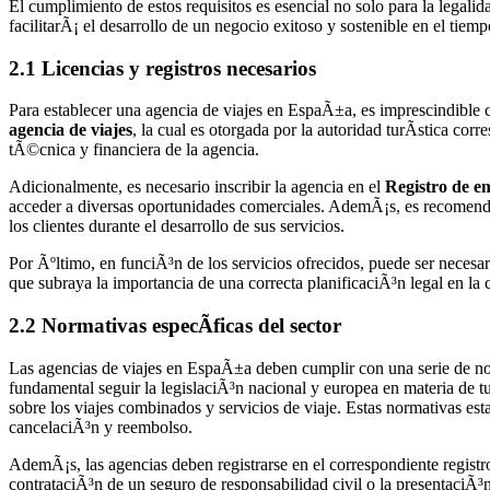
El cumplimiento de estos requisitos es esencial no solo para la legal
facilitarÃ¡ el desarrollo de un negocio exitoso y sostenible en el tiemp
2.1 Licencias y registros necesarios
Para establecer una agencia de viajes en EspaÃ±a, es imprescindible co
agencia de viajes
, la cual es otorgada por la autoridad turÃ­stica 
tÃ©cnica y financiera de la agencia.
Adicionalmente, es necesario inscribir la agencia en el
Registro de em
acceder a diversas oportunidades comerciales. AdemÃ¡s, es recomen
los clientes durante el desarrollo de sus servicios.
Por Ãºltimo, en funciÃ³n de los servicios ofrecidos, puede ser necesar
que subraya la importancia de una correcta planificaciÃ³n legal en la 
2.2 Normativas especÃ­ficas del sector
Las agencias de viajes en EspaÃ±a deben cumplir con una serie de nor
fundamental seguir la legislaciÃ³n nacional y europea en materia de 
sobre los viajes combinados y servicios de viaje. Estas normativas est
cancelaciÃ³n y reembolso.
AdemÃ¡s, las agencias deben registrarse en el correspondiente registr
contrataciÃ³n de un seguro de responsabilidad civil o la presentaciÃ