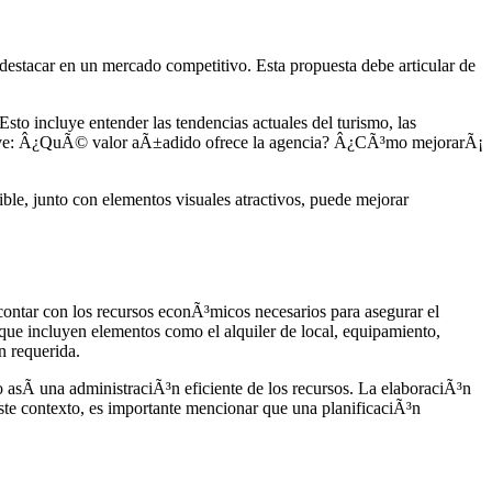
 destacar en un mercado competitivo. Esta propuesta debe articular de
Esto incluye entender las tendencias actuales del turismo, las
s clave: Â¿QuÃ© valor aÃ±adido ofrece la agencia? Â¿CÃ³mo mejorarÃ¡
ible, junto con elementos visuales atractivos, puede mejorar
 contar con los recursos econÃ³micos necesarios para asegurar el
, que incluyen elementos como el alquiler de local, equipamiento,
n requerida.
asÃ­ una administraciÃ³n eficiente de los recursos. La elaboraciÃ³n
 este contexto, es importante mencionar que una planificaciÃ³n