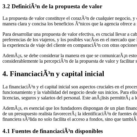
3.2 DefiniciÃ³n de la propuesta de valor
La propuesta de valor constituye el corazÃ³n de cualquier negocio, y 
manera clara y concisa los beneficios Ãºnicos que la agencia ofrece a 
Para desarrollar una propuesta de valor efectiva, es crucial llevar a c
preferencias de los viajeros, y los posibles vacÃ­os en el mercado
la experiencia de viaje del cliente en comparaciÃ³n con otras opcione
AdemÃ¡s, se debe considerar la manera en que se comunicarÃ¡n estos be
considerablemente la percepciÃ³n de la propuesta de valor y facilitar 
4. FinanciaciÃ³n y capital inicial
La financiaciÃ³n y el capital inicial son aspectos cruciales en el pr
funcionamiento y la viabilidad del negocio desde sus inicios. Para ell
licencias, seguros y salarios del personal. Este anÃ¡lisis permitirÃ¡ 
AdemÃ¡s, es esencial que los fundadores dispongan de un plan financi
de un presupuesto realista favorecerÃ¡ la identificaciÃ³n de fuentes d
financiera sÃ³lida no solo facilita el acceso a fondos, sino que tambiÃ
4.1 Fuentes de financiaciÃ³n disponibles