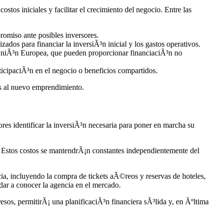
stos iniciales y facilitar el crecimiento del negocio. Entre las
romiso ante posibles inversores.
ados para financiar la inversiÃ³n inicial y los gastos operativos.
niÃ³n Europea, que pueden proporcionar financiaciÃ³n no
icipaciÃ³n en el negocio o beneficios compartidos.
os al nuevo emprendimiento.
es identificar la inversiÃ³n necesaria para poner en marcha su
os. Estos costos se mantendrÃ¡n constantes independientemente del
a, incluyendo la compra de tickets aÃ©reos y reservas de hoteles,
 dar a conocer la agencia en el mercado.
esos, permitirÃ¡ una planificaciÃ³n financiera sÃ³lida y, en Ãºltima