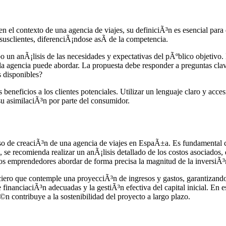
en el contexto de una agencia de viajes, su definiciÃ³n es esencial para
susclientes, diferenciÃ¡ndose asÃ­ de la competencia.
abo un anÃ¡lisis de las necesidades y expectativas del pÃºblico objetivo. 
 que la agencia puede abordar. La propuesta debe responder a pregunta
s disponibles?
neficios a los clientes potenciales. Utilizar un lenguaje claro y acces
su asimilaciÃ³n por parte del consumidor.
oceso de creaciÃ³n de una agencia de viajes en EspaÃ±a. Es fundamental
o, se recomienda realizar un anÃ¡lisis detallado de los costos asociados
a los emprendedores abordar de forma precisa la magnitud de la inversiÃ³
ero que contemple una proyecciÃ³n de ingresos y gastos, garantizando 
e financiaciÃ³n adecuadas y la gestiÃ³n efectiva del capital inicial. En
©n contribuye a la sostenibilidad del proyecto a largo plazo.