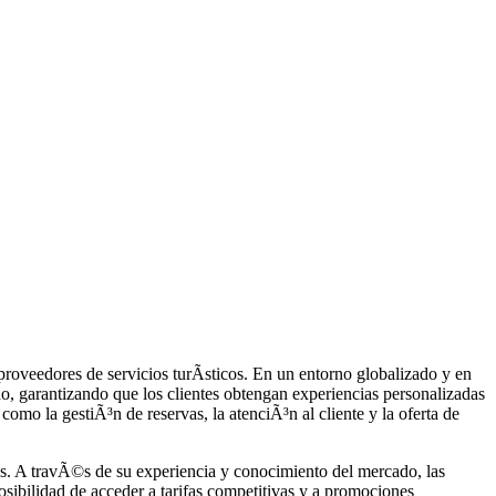
proveedores de servicios turÃ­sticos. En un entorno globalizado y en
do, garantizando que los clientes obtengan experiencias personalizadas
como la gestiÃ³n de reservas, la atenciÃ³n al cliente y la oferta de
ros. A travÃ©s de su experiencia y conocimiento del mercado, las
sibilidad de acceder a tarifas competitivas y a promociones