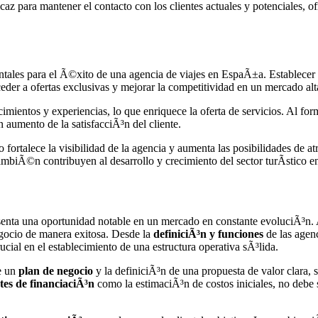
az para mantener el contacto con los clientes actuales y potenciales, 
ales para el Ã©xito de una agencia de viajes en EspaÃ±a. Establecer c
acceder a ofertas exclusivas y mejorar la competitividad en un mercado a
mientos y experiencias, lo que enriquece la oferta de servicios. Al for
n aumento de la satisfacciÃ³n del cliente.
o fortalece la visibilidad de la agencia y aumenta las posibilidades de at
ambiÃ©n contribuyen al desarrollo y crecimiento del sector turÃ­stico e
enta una oportunidad notable en un mercado en constante evoluciÃ³n. A 
egocio de manera exitosa. Desde la
definiciÃ³n y funciones
de las agenc
cial en el establecimiento de una estructura operativa sÃ³lida.
de un
plan de negocio
y la definiciÃ³n de una propuesta de valor clara, s
tes de financiaciÃ³n
como la estimaciÃ³n de costos iniciales, no debe s