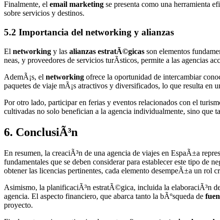
Finalmente, el
email marketing
se presenta como una herramienta efic
sobre servicios y destinos.
5.2 Importancia del networking y alianzas
El
networking
y las
alianzas estratÃ©gicas
son elementos fundament
neas, y proveedores de servicios turÃ­sticos, permite a las agencias 
AdemÃ¡s, el
networking
ofrece la oportunidad de intercambiar conoci
paquetes de viaje mÃ¡s atractivos y diversificados, lo que resulta en u
Por otro lado, participar en ferias y eventos relacionados con el turism
cultivadas no solo benefician a la agencia individualmente, sino que t
6. ConclusiÃ³n
En resumen, la creaciÃ³n de una agencia de viajes en EspaÃ±a repres
fundamentales que se deben considerar para establecer este tipo de n
obtener las licencias pertinentes, cada elemento desempeÃ±a un rol cru
Asimismo, la planificaciÃ³n estratÃ©gica, incluida la elaboraciÃ³n 
agencia. El aspecto financiero, que abarca tanto la bÃºsqueda de
fuen
proyecto.