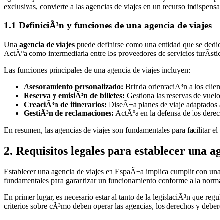
exclusivas, convierte a las agencias de viajes en un recurso indispensa
1.1 DefiniciÃ³n y funciones de una agencia de viajes
Una
agencia de viajes
puede definirse como una entidad que se dedica 
ActÃºa como intermediaria entre los proveedores de servicios turÃ­sti
Las funciones principales de una agencia de viajes incluyen:
Asesoramiento personalizado:
Brinda orientaciÃ³n a los clien
Reserva y emisiÃ³n de billetes:
Gestiona las reservas de vuelos
CreaciÃ³n de itinerarios:
DiseÃ±a planes de viaje adaptados a 
GestiÃ³n de reclamaciones:
ActÃºa en la defensa de los derech
En resumen, las agencias de viajes son fundamentales para facilitar el a
2. Requisitos legales para establecer una a
Establecer una agencia de viajes en EspaÃ±a implica cumplir con una s
fundamentales para garantizar un funcionamiento conforme a la normati
En primer lugar, es necesario estar al tanto de la legislaciÃ³n que re
criterios sobre cÃ³mo deben operar las agencias, los derechos y debere