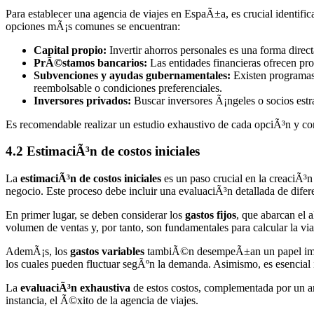
Para establecer una agencia de viajes en EspaÃ±a, es crucial identifica
opciones mÃ¡s comunes se encuentran:
Capital propio:
Invertir ahorros personales es una forma direc
PrÃ©stamos bancarios:
Las entidades financieras ofrecen prod
Subvenciones y ayudas gubernamentales:
Existen programas
reembolsable o condiciones preferenciales.
Inversores privados:
Buscar inversores Ã¡ngeles o socios estr
Es recomendable realizar un estudio exhaustivo de cada opciÃ³n y co
4.2 EstimaciÃ³n de costos iniciales
La
estimaciÃ³n de costos iniciales
es un paso crucial en la creaciÃ³n
negocio. Este proceso debe incluir una evaluaciÃ³n detallada de difere
En primer lugar, se deben considerar los
gastos fijos
, que abarcan el 
volumen de ventas y, por tanto, son fundamentales para calcular la via
AdemÃ¡s, los
gastos variables
tambiÃ©n desempeÃ±an un papel importa
los cuales pueden fluctuar segÃºn la demanda. Asimismo, es esencial 
La
evaluaciÃ³n exhaustiva
de estos costos, complementada por un anÃ
instancia, el Ã©xito de la agencia de viajes.