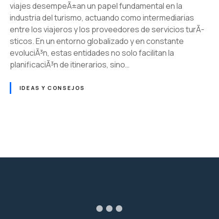
viajes desempeÃ±an un papel fundamental en la
industria del turismo, actuando como intermediarias
entre los viajeros y los proveedores de servicios turÃ­
sticos. En un entorno globalizado y en constante
evoluciÃ³n, estas entidades no solo facilitan la
planificaciÃ³n de itinerarios, sino…
IDEAS Y CONSEJOS
N
a
v
e