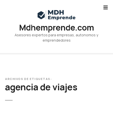
S
a
l
t
Mdhemprende.com
a
r
Asesores expertos para empresas, autonomos y
a
emprendedores
l
c
o
n
t
e
ARCHIVOS DE ETIQUETAS:
n
agencia de viajes
i
d
o