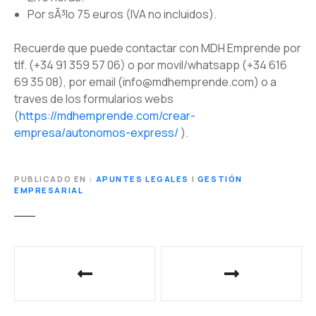
Por sÃ³lo 75 euros (IVA no incluidos).
Recuerde que puede contactar con MDH Emprende por
tlf. (+34 91 359 57 06) o por movil/whatsapp (+34 616
69 35 08), por email (info@mdhemprende.com) o a
traves de los formularios webs
(
https://mdhemprende.com/crear-
empresa/autonomos-express/
).
PUBLICADO EN
APUNTES LEGALES
|
GESTIÓN
EMPRESARIAL
N
a
v