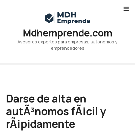
S
a
l
t
Mdhemprende.com
a
r
Asesores expertos para empresas, autonomos y
a
emprendedores
l
c
o
n
t
e
Darse de alta en
n
i
autÃ³nomos fÃ¡cil y
d
o
rÃ¡pidamente