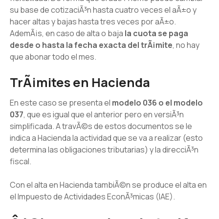
su base de cotizaciÃ³n hasta cuatro veces el aÃ±o y
hacer altas y bajas hasta tres veces por aÃ±o.
AdemÃ¡s, en caso de alta o baja
la cuota se paga
desde o hasta la fecha exacta del trÃ¡mite
, no hay
que abonar todo el mes.
TrÃ¡mites en Hacienda
En este caso se presenta el
modelo 036 o el modelo
037
, que es igual que el anterior pero en versiÃ³n
simplificada. A travÃ©s de estos documentos se le
indica a Hacienda la actividad que se va a realizar (esto
determina las obligaciones tributarias) y la direcciÃ³n
fiscal.
Con el alta en Hacienda tambiÃ©n se produce el alta en
el Impuesto de Actividades EconÃ³micas (IAE).