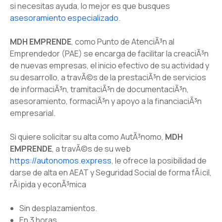
si necesitas ayuda, lo mejor es que busques
asesoramiento especializado
.
MDH EMPRENDE
, como Punto de AtenciÃ³n al
Emprendedor (PAE) se encarga de facilitar la creaciÃ³n
de nuevas empresas, el inicio efectivo de su actividad y
su desarrollo, a travÃ©s de la prestaciÃ³n de servicios
de informaciÃ³n, tramitaciÃ³n de documentaciÃ³n,
asesoramiento, formaciÃ³n y apoyo a la financiaciÃ³n
empresarial.
Si quiere solicitar su alta como AutÃ³nomo,
MDH
EMPRENDE
, a travÃ©s de su web
https://autonomos.express
, le ofrece la posibilidad de
darse de alta en AEAT y Seguridad Social de forma fÃ¡cil,
rÃ¡pida y econÃ³mica
Sin desplazamientos.
En 3 horas.