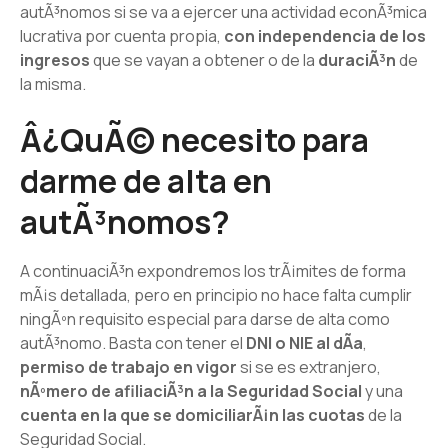
autÃ³nomos si se va a ejercer una actividad econÃ³mica
lucrativa por cuenta propia,
con independencia de los
ingresos
que se vayan a obtener o de la
duraciÃ³n
de
la misma.
Â¿QuÃ© necesito para
darme de alta en
autÃ³nomos?
A continuaciÃ³n expondremos los trÃ¡mites de forma
mÃ¡s detallada, pero en principio no hace falta cumplir
ningÃºn requisito especial para darse de alta como
autÃ³nomo. Basta con tener el
DNI o NIE al dÃ­a
,
permiso de trabajo en vigor
si se es extranjero,
nÃºmero de afiliaciÃ³n a la Seguridad Social
y una
cuenta en la que se domiciliarÃ¡n las cuotas
de la
Seguridad Social.