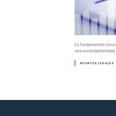
Es fundamental conoce
una sociedad limitada
APUNTES LEGALES
N
a
v