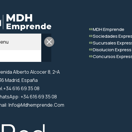
MDH Emprende
Sociedades Expre
enu
Sucursales Expres
Disolucion Express
Concursos Expres
enida Alberto Alcocer 8, 2ºA
6 Madrid, España
l.+34 616 69 35 08
hatsApp: +34 616 69 35 08
mail: Info@mdhemprende.com