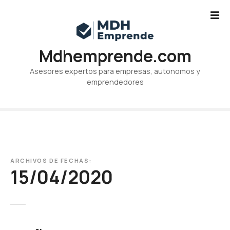
S
a
l
t
Mdhemprende.com
a
r
Asesores expertos para empresas, autonomos y
a
emprendedores
l
c
o
n
t
e
ARCHIVOS DE FECHAS:
n
15/04/2020
i
d
o