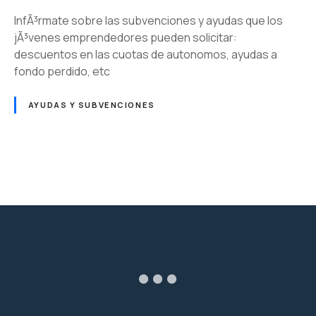
InfÃ³rmate sobre las subvenciones y ayudas que los
jÃ³venes emprendedores pueden solicitar:
descuentos en las cuotas de autonomos, ayudas a
fondo perdido, etc
AYUDAS Y SUBVENCIONES
N
a
v
e
g