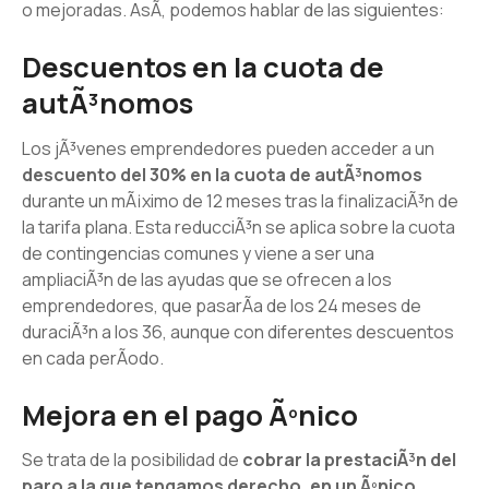
o mejoradas. AsÃ­, podemos hablar de las siguientes:
Descuentos en la cuota de
autÃ³nomos
Los jÃ³venes emprendedores pueden acceder a un
descuento del 30% en la cuota de autÃ³nomos
durante un mÃ¡ximo de 12 meses tras la finalizaciÃ³n de
la tarifa plana. Esta reducciÃ³n se aplica sobre la cuota
de contingencias comunes y viene a ser una
ampliaciÃ³n de las ayudas que se ofrecen a los
emprendedores, que pasarÃ­a de los 24 meses de
duraciÃ³n a los 36, aunque con diferentes descuentos
en cada perÃ­odo.
Mejora en el pago Ãºnico
Se trata de la posibilidad de
cobrar la prestaciÃ³n del
paro a la que tengamos derecho, en un Ãºnico