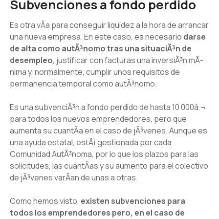
Subvenciones a fondo perdido
Es otra vÃ­a para conseguir liquidez a la hora de arrancar
una nueva empresa. En este caso, es necesario
darse
de alta como autÃ³nomo tras una situaciÃ³n de
desempleo
, justificar con facturas una inversiÃ³n mÃ­
nima y, normalmente, cumplir unos requisitos de
permanencia temporal como autÃ³nomo.
Es una subvenciÃ³n a fondo perdido de hasta 10 000â‚¬
para todos los nuevos emprendedores, pero que
aumenta su cuantÃ­a en el caso de jÃ³venes. Aunque es
una ayuda estatal, estÃ¡ gestionada por cada
Comunidad AutÃ³noma, por lo que los plazos para las
solicitudes, las cuantÃ­as y su aumento para el colectivo
de jÃ³venes varÃ­an de unas a otras.
Como hemos visto,
existen subvenciones para
todos los emprendedores pero, en el caso de