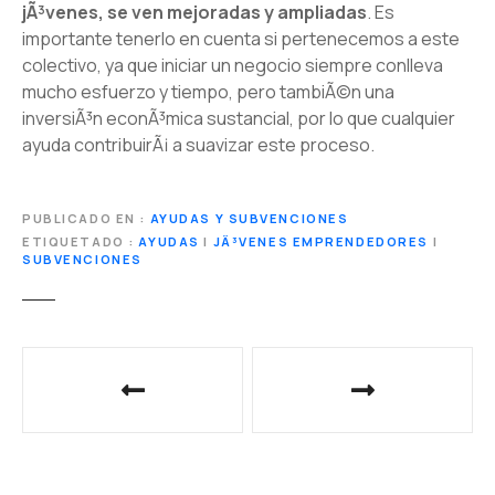
jÃ³venes, se ven mejoradas y ampliadas
. Es
importante tenerlo en cuenta si pertenecemos a este
colectivo, ya que iniciar un negocio siempre conlleva
mucho esfuerzo y tiempo, pero tambiÃ©n una
inversiÃ³n econÃ³mica sustancial, por lo que cualquier
ayuda contribuirÃ¡ a suavizar este proceso.
PUBLICADO EN
AYUDAS Y SUBVENCIONES
ETIQUETADO
AYUDAS
|
JÃ³VENES EMPRENDEDORES
|
SUBVENCIONES
N
a
v