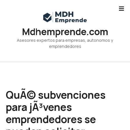
S
a
l
t
Mdhemprende.com
a
r
Asesores expertos para empresas, autonomos y
a
emprendedores
l
c
o
n
t
e
QuÃ© subvenciones
n
i
para jÃ³venes
d
o
emprendedores se