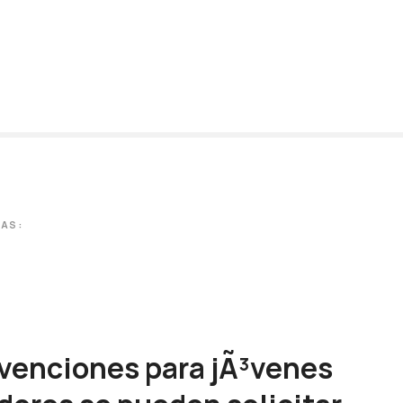
TAS:
enciones para jÃ³venes