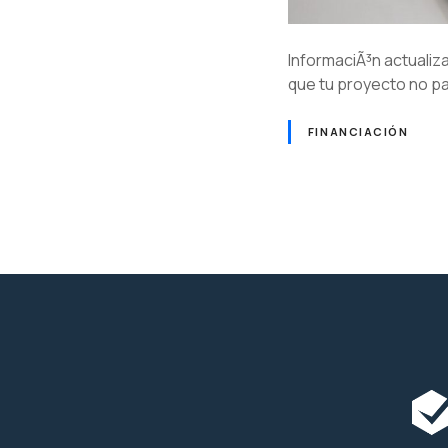
InformaciÃ³n actualiz
que tu proyecto no p
FINANCIACIÓN
N
a
v
e
g