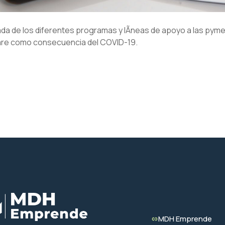
ada de los diferentes programas y lÃ­neas de apoyo a las pym
are como consecuencia del COVID-19.
MDH Emprende