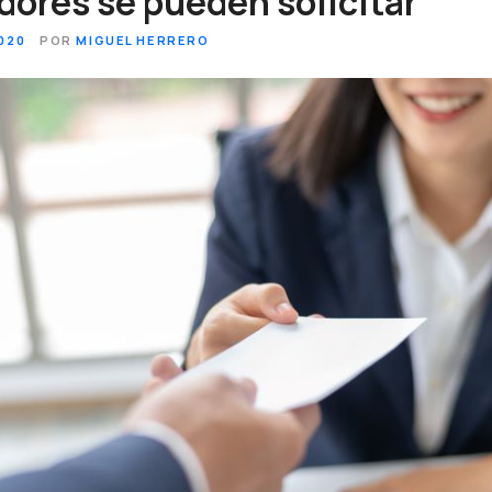
ores se pueden solicitar
020
POR
MIGUEL HERRERO