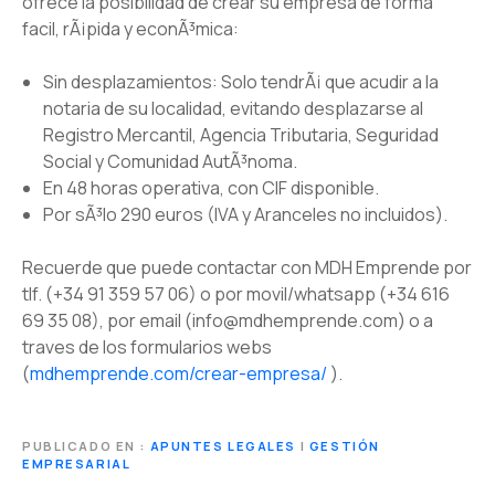
ofrece la posibilidad de crear su empresa de forma
facil, rÃ¡pida y econÃ³mica:
Sin desplazamientos: Solo tendrÃ¡ que acudir a la
notaria de su localidad, evitando desplazarse al
Registro Mercantil, Agencia Tributaria, Seguridad
Social y Comunidad AutÃ³noma.
En 48 horas operativa, con CIF disponible.
Por sÃ³lo 290 euros (IVA y Aranceles no incluidos).
Recuerde que puede contactar con MDH Emprende por
tlf. (+34 91 359 57 06) o por movil/whatsapp (+34 616
69 35 08), por email (info@mdhemprende.com) o a
traves de los formularios webs
(
mdhemprende.com/crear-empresa/
).
PUBLICADO EN
APUNTES LEGALES
|
GESTIÓN
EMPRESARIAL