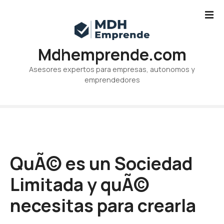
S
a
l
t
Mdhemprende.com
a
r
Asesores expertos para empresas, autonomos y
a
emprendedores
l
c
o
n
t
e
QuÃ© es un Sociedad
n
i
Limitada y quÃ©
d
o
necesitas para crearla