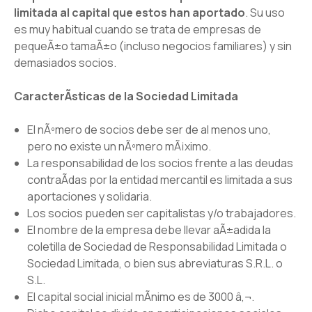
limitada al capital que estos han aportado
. Su uso
es muy habitual cuando se trata de empresas de
pequeÃ±o tamaÃ±o (incluso negocios familiares) y sin
demasiados socios.
CaracterÃ­sticas de la Sociedad Limitada
El nÃºmero de socios debe ser de al menos uno,
pero no existe un nÃºmero mÃ¡ximo.
La responsabilidad de los socios frente a las deudas
contraÃ­das por la entidad mercantil es limitada a sus
aportaciones y solidaria.
Los socios pueden ser capitalistas y/o trabajadores.
El nombre de la empresa debe llevar aÃ±adida la
coletilla de Sociedad de Responsabilidad Limitada o
Sociedad Limitada, o bien sus abreviaturas S.R.L. o
S.L.
El capital social inicial mÃ­nimo es de 3000 â‚¬.