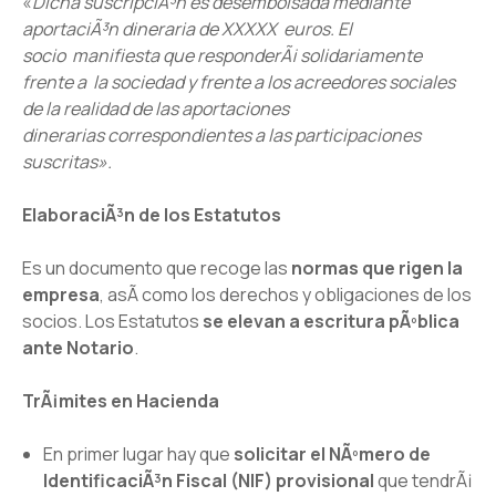
«
Dicha suscripciÃ³n es desembolsada mediante
aportaciÃ³n dineraria de XXXXX euros. El
socio manifiesta que responderÃ¡ solidariamente
frente a la sociedad y frente a los acreedores sociales
de la realidad de las aportaciones
dinerarias correspondientes a las participaciones
suscritas».
ElaboraciÃ³n de los Estatutos
Es un documento que recoge las
normas que rigen la
empresa
, asÃ­ como los derechos y obligaciones de los
socios. Los Estatutos
se elevan a escritura pÃºblica
ante Notario
.
TrÃ¡mites en Hacienda
En primer lugar hay que
solicitar el NÃºmero de
IdentificaciÃ³n Fiscal (NIF) provisional
que tendrÃ¡