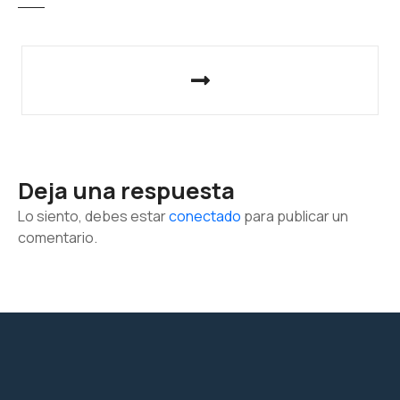
N
a
v
e
Deja una respuesta
g
Lo siento, debes estar
conectado
para publicar un
a
comentario.
c
i
ó
n