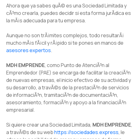
Ahora que ya sabes quÃ© es una Sociedad Limitada y
cÃ³mo crearla, puedes decidir si esta forma jurÃ­dica es
la mÃ¡s adecuada para tu empresa.
Aunque no son trÃ¡mites complejos, todo resultarÃ¡
mucho mÃ¡s fÃ¡cil y rÃ¡pido si te pones en manos de
asesores expertos
.
MDH EMPRENDE
, como Punto de AtenciÃ³n al
Emprendedor (PAE) se encarga de facilitar la creaciÃ³n
de nuevas empresas, el inicio efectivo de su actividad y
su desarrollo, a travÃ©s de la prestaciÃ³n de servicios
de informaciÃ³n, tramitaciÃ³n de documentaciÃ³n,
asesoramiento, formaciÃ³n y apoyo a la financiaciÃ³n
empresarial.
Si quiere crear una Sociedad Limitada,
MDH EMPRENDE
,
a travÃ©s de su web
https://sociedades.express
, le