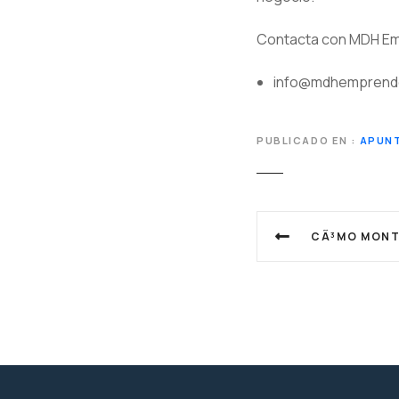
Contacta con MDH Em
info@mdhemprend
PUBLICADO EN
APUNT
N
CÃ³MO MONTAR 
a
v
e
g