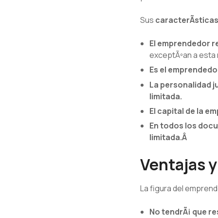
Sus
caracterÃ­stica
El emprendedor r
exceptÃºan a esta r
Es el emprendedor
La personalidad j
limitada.
El capital de la 
En todos los doc
limitada.Â
Ventajas y
La figura del emprend
No tendrÃ¡ que r