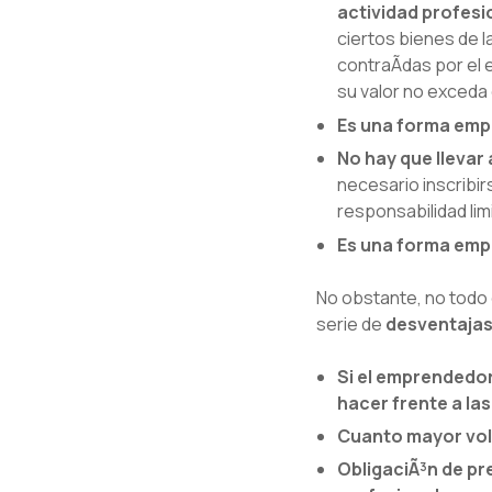
actividad profesi
ciertos bienes de l
contraÃ­das por el
su valor no exceda
Es una forma empr
No hay que llevar 
necesario inscribi
responsabilidad lim
Es una forma emp
No obstante, no todo 
serie de
desventaja
Si el emprendedor
hacer frente a la
Cuanto mayor volu
ObligaciÃ³n de pr