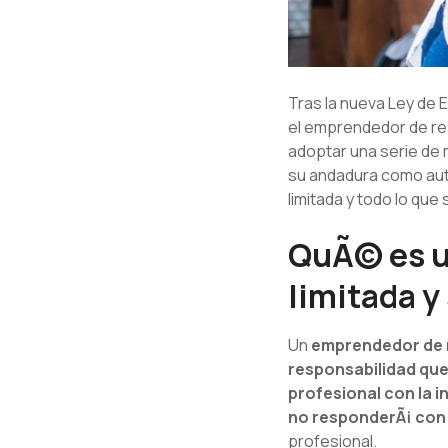
Tras la nueva Ley de
el emprendedor de resp
adoptar una serie de
su andadura como aut
limitada y todo lo que
QuÃ© es u
limitada y
Un
emprendedor de r
responsabilidad que
profesional con la i
no responderÃ¡ con 
profesional.