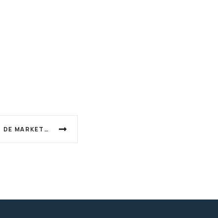
CÃ³MO PREPARAR UN PLAN DE MARKETING PARA TU EMPRESA