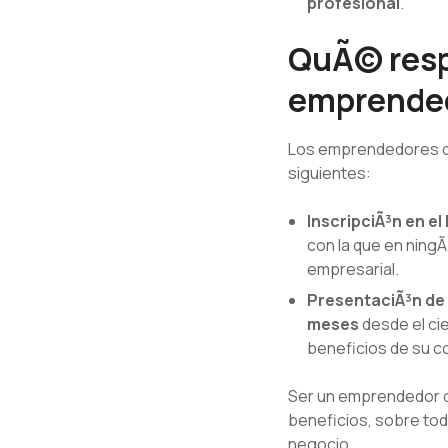
profesional
.
QuÃ© resp
emprended
Los emprendedores de 
siguientes:
InscripciÃ³n en el
con la que en ningÃ
empresarial.
PresentaciÃ³n de 
meses
desde el cie
beneficios de su co
Ser un emprendedor d
beneficios, sobre tod
negocio.