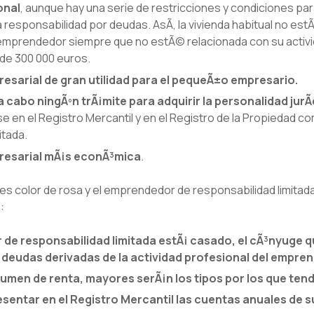
onal
, aunque hay una serie de restricciones y condiciones par
a responsabilidad por deudas. AsÃ­, la vivienda habitual no est
 emprendedor siempre que no estÃ© relacionada con su activi
 de 300 000 euros.
esarial de gran utilidad para el pequeÃ±o empresario.
a cabo ningÃºn trÃ¡mite para adquirir la personalidad jurÃ­
rse en el Registro Mercantil y en el Registro de la Propiedad
itada.
resarial mÃ¡s econÃ³mica
.
es color de rosa y el emprendedor de responsabilidad limita
s
:
 de responsabilidad limitada estÃ¡ casado, el cÃ³nyuge q
s deudas derivadas de la actividad profesional del empre
men de renta, mayores serÃ¡n los tipos por los que tendr
esentar en el Registro Mercantil las cuentas anuales de s