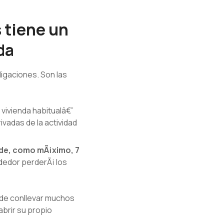
 tiene un
da
igaciones. Son las
 vivienda habitualâ€”
ivadas de la actividad
 de, como mÃ¡ximo, 7
ndedor perderÃ¡ los
ede conllevar muchos
brir su propio