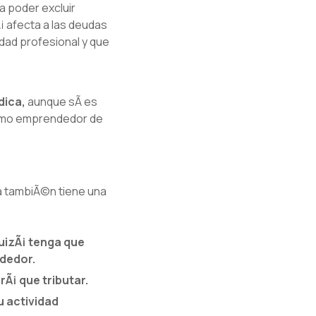
a poder excluir
Ã¡ afecta a las deudas
dad profesional y que
dica,
aunque sÃ­ es
 como emprendedor de
da tambiÃ©n tiene una
uizÃ¡ tenga que
ndedor.
Ã¡ que tributar.
u actividad