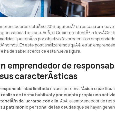
 Emprendedores del aÃ±o 2013, apareciÃ³ en escena un nuevo
onsabilidad limitada. AsÃ­, el Gobierno intentÃ³, a travÃ©s d
 medidas que tenÃ­an por objetivo favorecer a los emprend
Ã³nomos. En este post analizaremos quÃ© es un emprendedo
 se ha de saber acerca de esta nueva figura.
n emprendedor de responsabi
 sus caracterÃ­sticas
esponsabilidad limitada
es una persona
fÃ­sica o particul
 realiza de forma habitual y por cuenta propia una activ
ntenciÃ³n de lucrarse con ella
. AsÃ­, el emprendedor de resp
su patrimonio personal de las deudas
que se hayan genera