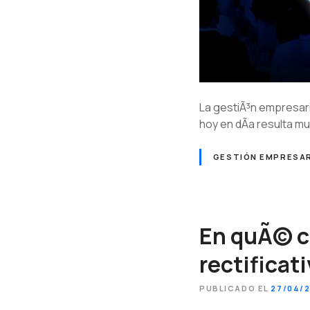
La gestiÃ³n empresaria
hoy en dÃ­a resulta m
GESTIÓN EMPRESAR
En quÃ© c
rectificat
PUBLICADO EL
27/04/