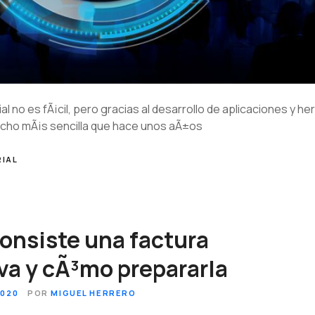
l no es fÃ¡cil, pero gracias al desarrollo de aplicaciones y he
ucho mÃ¡s sencilla que hace unos aÃ±os
IAL
onsiste una factura
iva y cÃ³mo prepararla
2020
POR
MIGUEL HERRERO