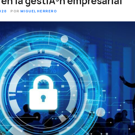
en la gestiÃ³n empresarial
020
POR
MIGUEL HERRERO